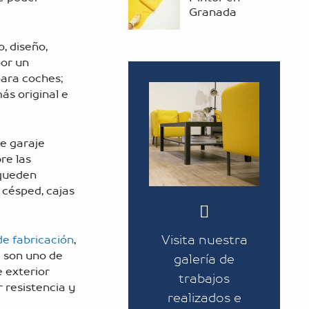
Granada
, diseño,
por un
para coches;
ás original e
de garaje
re las
 queden
 césped, cajas
Visita nuestra
de fabricación
,
a son uno de
galería de
e exterior
trabajos
 resistencia y
realizados e