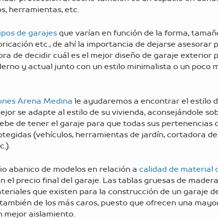
s, herramientas, etc.
ipos de garajes
que varían en función de la forma, tamaño
bricación etc., de ahí la importancia de dejarse asesorar 
ora de decidir cuál es el mejor diseño de garaje exterior 
erno y actual junto con un estilo minimalista o un poco m
ones Arena Medina
le ayudaremos a encontrar el estilo 
ejor se adapte al estilo de su vivienda, aconsejándole sob
ebe de tener el garaje para que todas sus pertenencias
tegidas (vehículos, herramientas de jardín, cortadora de
.).
io abanico de modelos en relación a
calidad de material 
 el precio final del garaje. Las tablas gruesas de mader
teriales que existen para la construcción de un garaje d
también de los más caros, puesto que ofrecen una mayor
 mejor aislamiento.