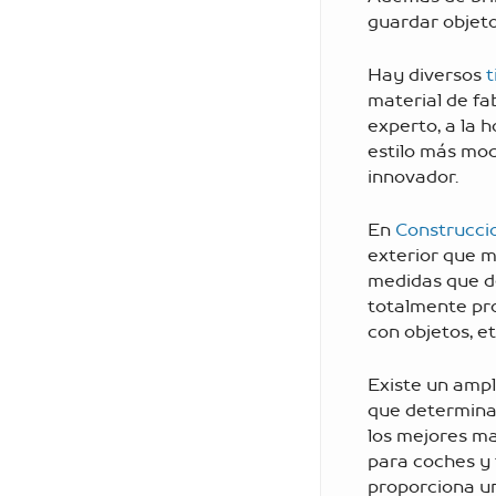
guardar objeto
Hay diversos
t
material de fa
experto, a la h
estilo más mod
innovador.
En
Construcci
exterior que m
medidas que d
totalmente pro
con objetos, etc
Existe un ampl
que determinan
los mejores ma
para coches y 
proporciona un