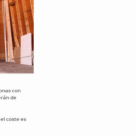
zonas con
erán de
el coste es