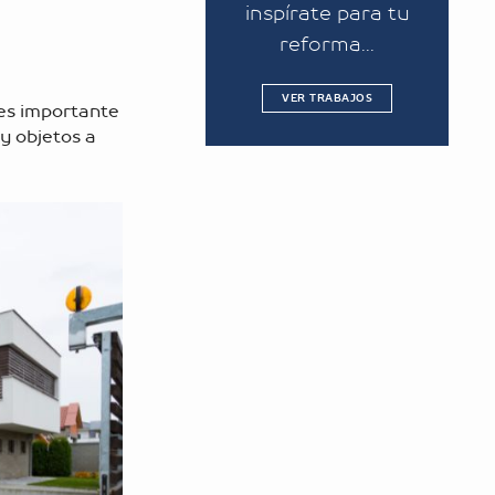
inspírate para tu
reforma...
VER TRABAJOS
 es importante
 y objetos a