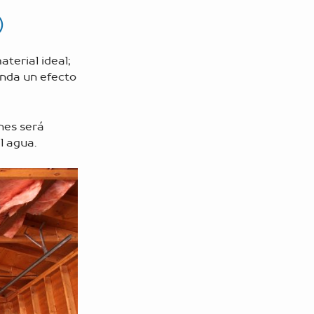
)
aterial ideal;
inda un efecto
nes será
l agua.